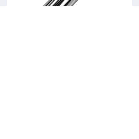
01
SOBRE
Varão 25MM x 3000MM
304
Código: