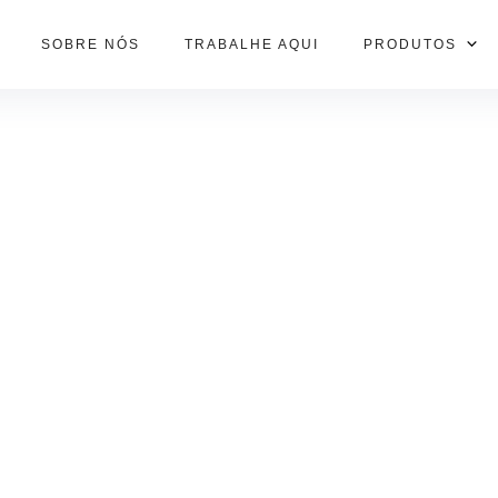
SOBRE NÓS
TRABALHE AQUI
PRODUTOS
Produtos
chos, dobradiças, abraçadeiras e mais: a linha mais comple
do mercado.
VER TODOS PRODUTOS